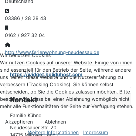
Deutschland
Telefon:
03386 / 28 28 43
Mobil:
0162 / 927 32 04
Website:
http://www.ferienwohnung-neudessau.de
Wir benutzen Cookies
Wir nutzen Cookies auf unserer Website. Einige von ihnen
sind essenziell für den Betrieb der Seite, während andere
https://widget.holiduhost.com
uns helfen, diese Website und die Nutzererfahrung zu
verbessern (Tracking Cookies). Sie können selbst
entscheiden, ob Sie die Cookies zulassen möchten. Bitte
Kontakt
beachten Sie, dass bei einer Ablehnung womöglich nicht
mehr alle Funktionalitäten der Seite zur Verfügung stehen.
Familie Kühne
Akzeptieren
Ablehnen
Neudessauer Str. 20
Weitere Informationen
|
Impressum
14715 Milower Land /