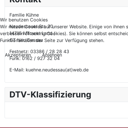
Familie Kühne
Wir benutzen Cookies
Neudessauer Str. 20
Wir nutzen Cookies auf unserer Website. Einige von ihnen s
14715 Milower Land /
verbessern (Tracking Cookies). Sie können selbst entschei
GT Neu Dessau
Funktionalitäten der Seite zur Verfügung stehen.
Festnetz: 03386 / 28 28 43
Akzeptieren
Ablehnen
Funk: 0162 / 927 32 04
E-Mail: kuehne.neudessau(at)web.de
DTV-Klassifizierung