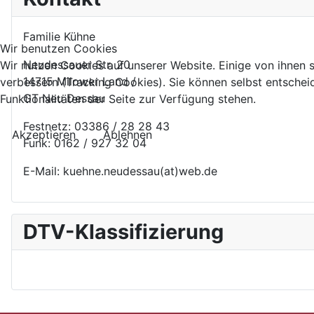
Familie Kühne
Wir benutzen Cookies
Neudessauer Str. 20
Wir nutzen Cookies auf unserer Website. Einige von ihnen s
14715 Milower Land /
verbessern (Tracking Cookies). Sie können selbst entschei
GT Neu Dessau
Funktionalitäten der Seite zur Verfügung stehen.
Festnetz: 03386 / 28 28 43
Akzeptieren
Ablehnen
Funk: 0162 / 927 32 04
E-Mail: kuehne.neudessau(at)web.de
DTV-Klassifizierung