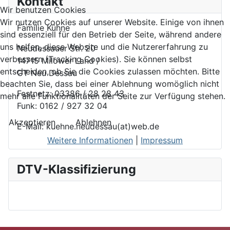
Kontakt
Wir benutzen Cookies
Wir nutzen Cookies auf unserer Website. Einige von ihnen
Familie Kühne
sind essenziell für den Betrieb der Seite, während andere
uns helfen, diese Website und die Nutzererfahrung zu
Neudessauer Str. 20
verbessern (Tracking Cookies). Sie können selbst
14715 Milower Land /
entscheiden, ob Sie die Cookies zulassen möchten. Bitte
GT Neu Dessau
beachten Sie, dass bei einer Ablehnung womöglich nicht
Festnetz: 03386 / 28 28 43
mehr alle Funktionalitäten der Seite zur Verfügung stehen.
Funk: 0162 / 927 32 04
Akzeptieren
Ablehnen
E-Mail: kuehne.neudessau(at)web.de
Weitere Informationen
|
Impressum
DTV-Klassifizierung